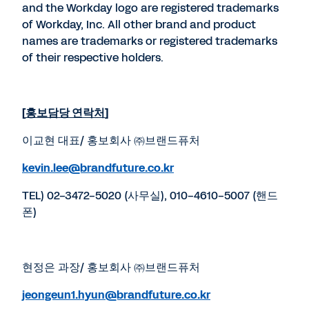
and the Workday logo are registered trademarks
of Workday, Inc. All other brand and product
names are trademarks or registered trademarks
of their respective holders.
[
홍보담당 연락처
]
이교현 대표/ 홍보회사 ㈜브랜드퓨처
kevin.lee@brandfuture.co.kr
TEL) 02-3472-5020 (사무실), 010-4610-5007 (핸드
폰)
현정은 과장/ 홍보회사 ㈜브랜드퓨처
jeongeun1.hyun@brandfuture.co.kr