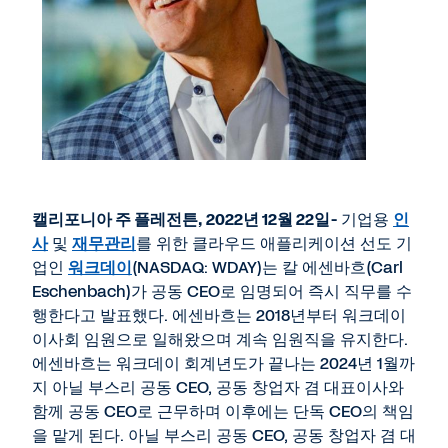
File
캘리포니아 주 플레전튼
, 2022
년
12
월
22
일
-
기업용
인
사
및
재무관리
를 위한 클라우드 애플리케이션 선도 기
업인
워크데이
(NASDAQ: WDAY)는 칼 에센바흐(Carl
Eschenbach)가 공동 CEO로 임명되어 즉시 직무를 수
행한다고 발표했다. 에센바흐는 2018년부터 워크데이
이사회 임원으로 일해왔으며 계속 임원직을 유지한다.
에센바흐는 워크데이 회계년도가 끝나는 2024년 1월까
지 아닐 부스리 공동 CEO, 공동 창업자 겸 대표이사와
함께 공동 CEO로 근무하며 이후에는 단독 CEO의 책임
을 맡게 된다. 아닐 부스리 공동 CEO, 공동 창업자 겸 대