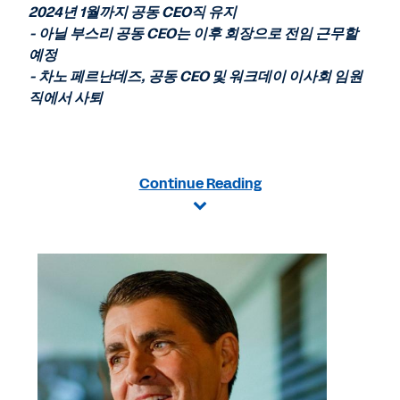
2024
년
1
월까지 공동
CEO
직 유지
of
this
-
아닐 부스리 공동
CEO
는 이후 회장으로 전임 근무할
page
예정
-
차노 페르난데즈
,
공동
CEO
및 워크데이 이사회 임원
직에서 사퇴
Continue Reading
View