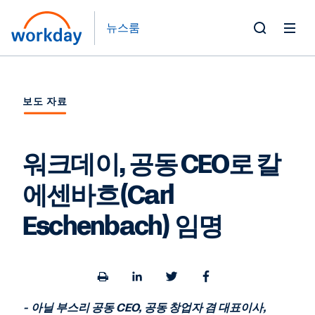
뉴스룸
Toggle
Search
Form
보도 자료
워크데이, 공동 CEO로 칼
에센바흐(Carl
Eschenbach) 임명
Open
Share
Share
Share
a
to
to
to
printable
LinkedIn
Twitter
Facebook
-
아닐 부스리 공동
CEO,
공동 창업자 겸 대표이사
,
version