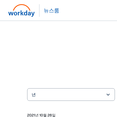
뉴스룸
Year
키
워
드
2021년 10월 26일