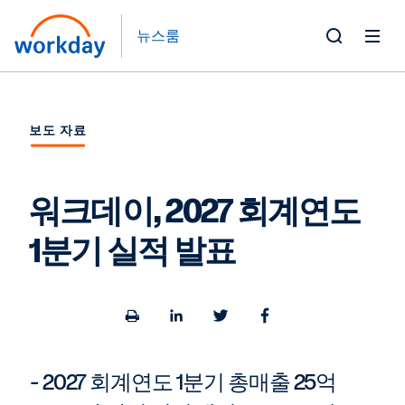
뉴스룸
Toggle
Search
Form
보도 자료
워크데이, 2027 회계연도
1분기 실적 발표
Open
Share
Share
Share
a
to
to
to
printable
LinkedIn
Twitter
Facebook
version
- 2027 회계연도 1분기 총매출 25억
of
this