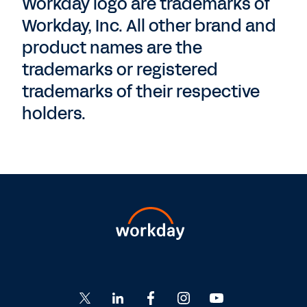
Workday logo are trademarks of
Workday, Inc. All other brand and
product names are the
trademarks or registered
trademarks of their respective
holders.
Go
Go
Go
Go
Go
to
to
to
to
to