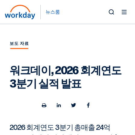
뉴스룸
Toggle
Search
Form
보도 자료
워크데이, 2026 회계연도
3분기 실적 발표
Open
Share
Share
Share
a
to
to
to
printable
LinkedIn
Twitter
Facebook
version
2026 회계연도 3분기 총매출 24억
of
this