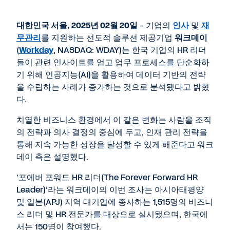
page
대한민국 서울
, 2025
년
02
월
20
일
- 기업의
인사
및
재
무관리
를 지원하는 선도적 솔루션 제공기업
워크데이
(
Workday
, NASDAQ: WDAY)는 한국 기업의 HR 리더
들이 관련 인사이트를 얻고 업무 프로세스를 단순화하
기 위해 인공지능(AI)을 활용하여 데이터 기반의 전략
을 수립하는 사례가 증가하는 것으로 분석됐다고 밝혔
다.
치열한 비즈니스 환경에서 이 같은 변화는 사람을 조직
의 전략과 의사 결정의 중심에 두고, 인재 관리 전략을
통해 지속 가능한 성장을 달성할 수 있게 해준다고 워크
데이 측은 설명했다.
‘포에버 포워드 HR 리더(The Forever Forward HR
Leader)’라는 워크데이의 이번 조사는 아시아태평양
및 일본(APJ) 지역 대기업에 종사하는 1,515명의 비즈니
스 리더 및 HR 전문가를 대상으로 실시됐으며, 한국에
서는 150명이 참여했다.