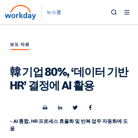
뉴스룸
Toggle
Search
Form
보도 자료
韓 기업 80%, ‘데이터 기반
HR’ 결정에 AI 활용
Open
Share
Share
Share
a
to
to
to
printable
LinkedIn
Twitter
Facebook
- AI 통합, HR 프로세스 효율화 및 반복 업무 자동화에 도
version
움
of
this