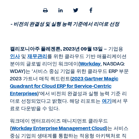
Open
Share
Share
Share
a
to
to
to
printable
LinkedIn
Twitter
Facebook
- 비전의 완결성 및 실행 능력 기준에서 리더로 선정
version
of
this
page
캘리포니아주 플레젠튼
, 2023
년
09
월
13
일
– 기업용
인사
및
재무관리
를 위한 클라우드 기반 애플리케이션
분야의 글로벌 리더인 워크데이(
Workday
, NASDAQ:
WDAY)는 ‘서비스 중심 기업을 위한 클라우드 ERP 부문
2023 가트너 매직 쿼드런트(
2023 Gartner Magic
Quadrant for Cloud ERP for Service-Centric
Enterprises
)’에서 비전의 완결성과 실행 능력 기준 리
더로 선정되었다고 밝혔다. 해당 리포트는
여기
에서 무
료로 다운받을 수 있다.
워크데이 엔터프라이즈 매니지먼트 클라우드
(
Workday Enterprise Management Cloud
)는 서비스
중심 기업의 생태계를 통합하는 적응형 아키텍처로 직