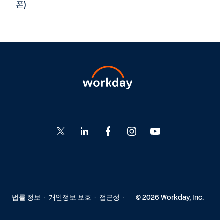
폰)
Go
Go
Go
Go
Go
to
to
to
to
to
Twitter
LinkedIn
Facebook
Instagram
YouTube
법률 정보
개인정보 보호
접근성
© 2026 Workday, Inc.