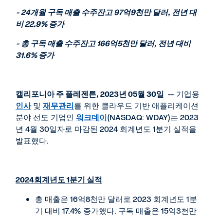
page
- 24
개월 구독 매출 수주잔고
97
억
9
천만 달러
,
전년 대
비
22.9%
증가
-
총 구독 매출 수주잔고
166
억
5
천만 달러
,
전년 대비
31.6%
증가
캘리포니아 주 플레젠튼
, 2023
년
05
월
30
일
-- 기업용
인사
및
재무관리
를 위한 클라우드 기반 애플리케이션
분야 선도 기업인
워크데이
(NASDAQ: WDAY)는 2023
년 4월 30일자로 마감된 2024 회계년도 1분기 실적을
발표했다.
202
4
회계년도
1
분기 실적
총 매출은 16억8천만 달러로 2023 회계년도 1분
기 대비 17.4% 증가했다. 구독 매출은 15억3천만