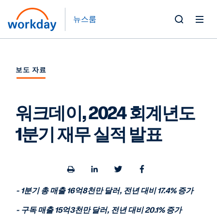
뉴스룸
Toggle
Search
Form
보도 자료
워크데이, 2024 회계년도
1분기 재무 실적 발표
Open
Share
Share
Share
a
to
to
to
printable
LinkedIn
Twitter
Facebook
- 1
분기 총 매출
16
억
8
천만 달러
,
전년 대비
17.4%
증가
version
of
-
구독 매출
15
억
3
천만 달러
,
전년 대비
20.1%
증가
this